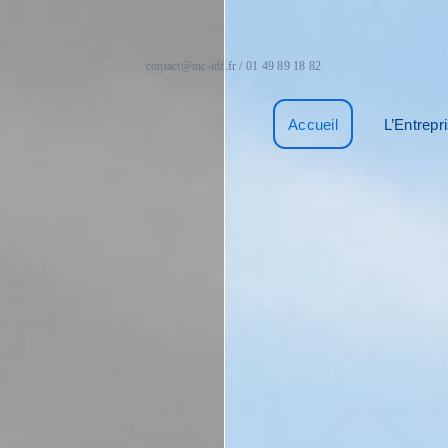
contact@tnc-idf.fr / 01 49 89 18 82
Accueil
L’Entrepr